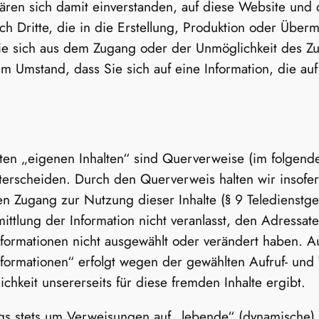
ären sich damit einverstanden, auf diese Website und d
 Dritte, die in die Erstellung, Produktion oder Übermit
die sich aus dem Zugang oder der Unmöglichkeit des Z
Umstand, dass Sie sich auf eine Information, die auf d
lten „eigenen Inhalten“ sind Querverweise (im folgend
nterscheiden. Durch den Querverweis halten wir insofer
n Zugang zur Nutzung dieser Inhalte (§ 9 Teledienstges
mittlung der Information nicht veranlasst, den Adressat
nformationen nicht ausgewählt oder verändert haben. A
ormationen“ erfolgt wegen der gewählten Aufruf- und 
chkeit unsererseits für diese fremden Inhalte ergibt.
ngs stets um Verweisungen auf „lebende“ (dynamische) I