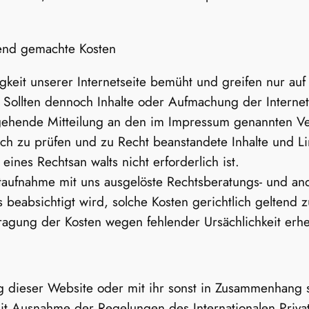
tend gemachte Kosten
keit unserer Internetseite bemüht und grei­fen nur auf s
. Sollten dennoch Inhalte oder Aufmachung der Internets
mgehende Mitteilung an den im Im­pressum genannten Ve
ch zu prüfen und zu Recht beanstandete Inhalte und Lin
ines Rechtsan­ walts nicht erforderlich ist.
taufnahme mit uns ausgelöste Rechtsbera­tungs- und a
s beabsichtigt wird, solche Kosten gerichtlich geltend
tragung der Kosten wegen fehlender Ursächlichkeit er
g dieser Website oder mit ihr sonst in Zusammenhang
t Ausnahme der Regelungen des Internationalen Privat