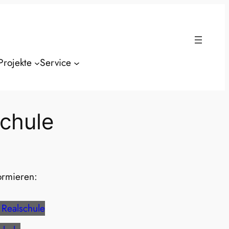
Projekte
Service
chule
ormieren:
 Realschule