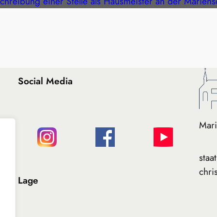
chreibung einer Stelle als Hausmeister an der Mariens
Social Media
Mari
staa
chris
Lage