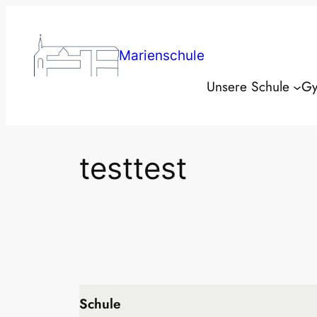
Zum
Inhalt
springen
Marienschule
Unsere Schule
Gy
testtest
Schule