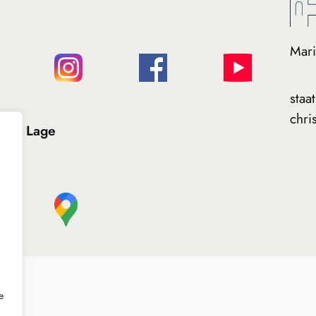
Mari
staa
chris
Lage
e