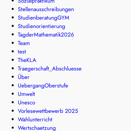
Sozialpraktikum
Stellenausschreibungen
StudienberatungGYM
Studienorientierung
TagderMathematik2026
Team
test
TheKLA
Traegerschaft_Abschluesse
Über
UebergangOberstufe
Umwelt
Unesco
Vorlesewettbewerb 2025
Wahlunterricht
Wertschaetzung